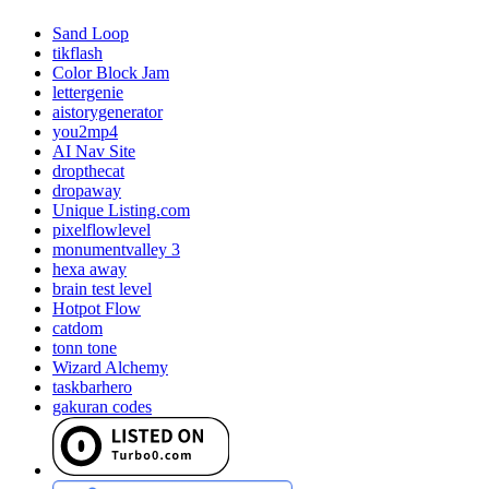
Sand Loop
tikflash
Color Block Jam
lettergenie
aistorygenerator
you2mp4
AI Nav Site
dropthecat
dropaway
Unique Listing.com
pixelflowlevel
monumentvalley 3
hexa away
brain test level
Hotpot Flow
catdom
tonn tone
Wizard Alchemy
taskbarhero
gakuran codes