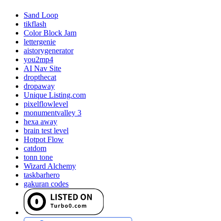
Sand Loop
tikflash
Color Block Jam
lettergenie
aistorygenerator
you2mp4
AI Nav Site
dropthecat
dropaway
Unique Listing.com
pixelflowlevel
monumentvalley 3
hexa away
brain test level
Hotpot Flow
catdom
tonn tone
Wizard Alchemy
taskbarhero
gakuran codes