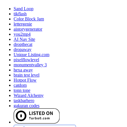
Sand Loop
tikflash
Color Block Jam
lettergenie
aistorygenerator
you2mp4
AI Nav Site
dropthecat
dropaway
Unique Listing.com
pixelflowlevel
monumentvalley 3
hexa away
brain test level
Hotpot Flow
catdom
tonn tone
Wizard Alchemy
taskbarhero
gakuran codes