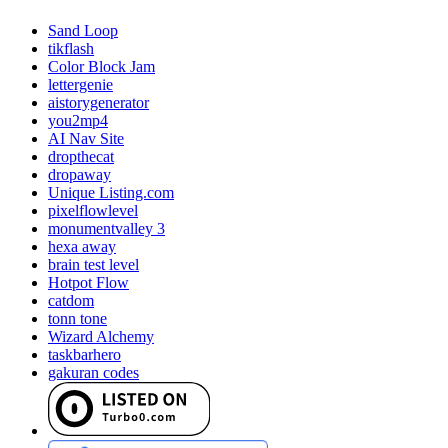
Sand Loop
tikflash
Color Block Jam
lettergenie
aistorygenerator
you2mp4
AI Nav Site
dropthecat
dropaway
Unique Listing.com
pixelflowlevel
monumentvalley 3
hexa away
brain test level
Hotpot Flow
catdom
tonn tone
Wizard Alchemy
taskbarhero
gakuran codes