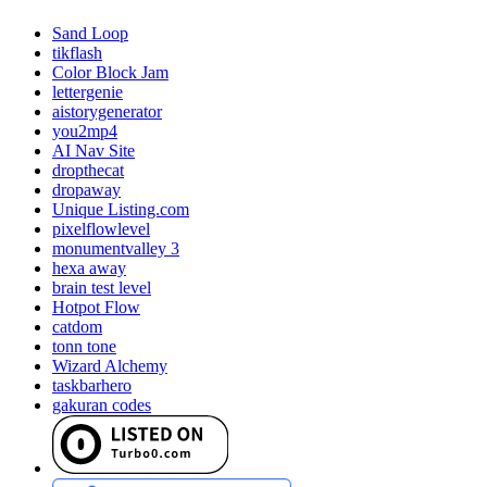
Sand Loop
tikflash
Color Block Jam
lettergenie
aistorygenerator
you2mp4
AI Nav Site
dropthecat
dropaway
Unique Listing.com
pixelflowlevel
monumentvalley 3
hexa away
brain test level
Hotpot Flow
catdom
tonn tone
Wizard Alchemy
taskbarhero
gakuran codes