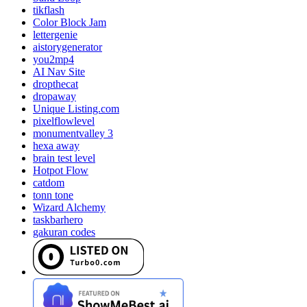
tikflash
Color Block Jam
lettergenie
aistorygenerator
you2mp4
AI Nav Site
dropthecat
dropaway
Unique Listing.com
pixelflowlevel
monumentvalley 3
hexa away
brain test level
Hotpot Flow
catdom
tonn tone
Wizard Alchemy
taskbarhero
gakuran codes