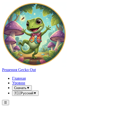
Решения Gecko Out
Главная
Уровни
Скачать
▼
🇷🇺
Русский
▼
☰