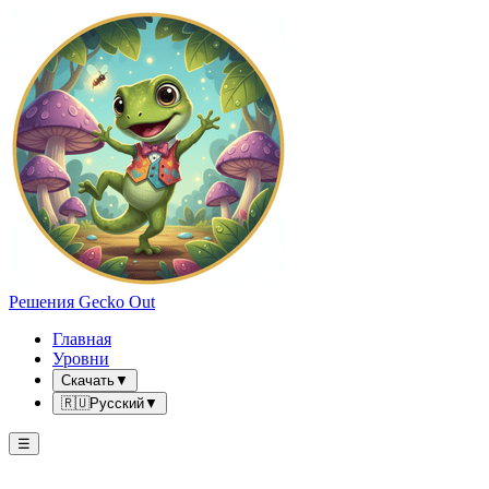
Решения Gecko Out
Главная
Уровни
Скачать
▼
🇷🇺
Русский
▼
☰