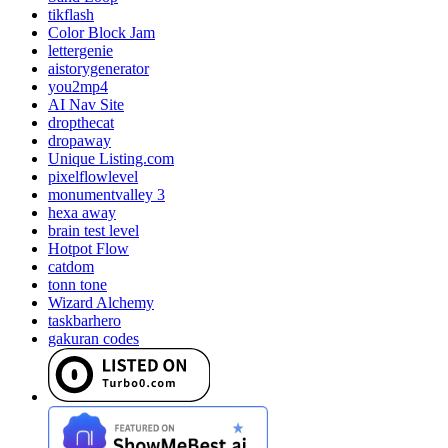
tikflash
Color Block Jam
lettergenie
aistorygenerator
you2mp4
AI Nav Site
dropthecat
dropaway
Unique Listing.com
pixelflowlevel
monumentvalley 3
hexa away
brain test level
Hotpot Flow
catdom
tonn tone
Wizard Alchemy
taskbarhero
gakuran codes