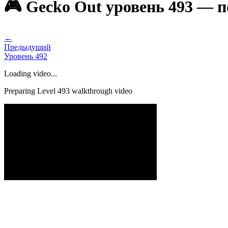
🎮 Gecko Out уровень 493 — 
←
Предыдущий
Уровень
492
Loading video...
Preparing Level
493
walkthrough video