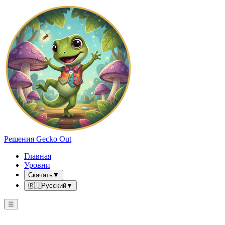
Решения Gecko Out
Главная
Уровни
Скачать
▼
🇷🇺
Русский
▼
☰