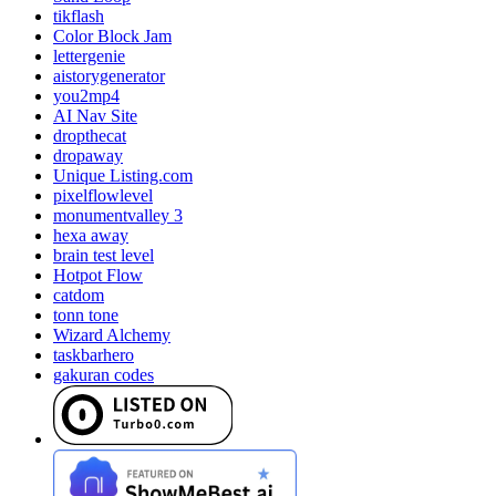
tikflash
Color Block Jam
lettergenie
aistorygenerator
you2mp4
AI Nav Site
dropthecat
dropaway
Unique Listing.com
pixelflowlevel
monumentvalley 3
hexa away
brain test level
Hotpot Flow
catdom
tonn tone
Wizard Alchemy
taskbarhero
gakuran codes