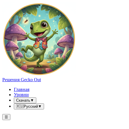
Решения Gecko Out
Главная
Уровни
Скачать
▼
🇷🇺
Русский
▼
☰