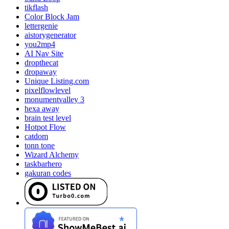
tikflash
Color Block Jam
lettergenie
aistorygenerator
you2mp4
AI Nav Site
dropthecat
dropaway
Unique Listing.com
pixelflowlevel
monumentvalley 3
hexa away
brain test level
Hotpot Flow
catdom
tonn tone
Wizard Alchemy
taskbarhero
gakuran codes