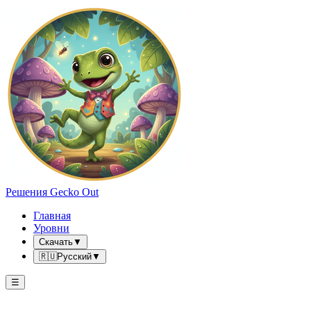
Решения Gecko Out
Главная
Уровни
Скачать
▼
🇷🇺
Русский
▼
☰