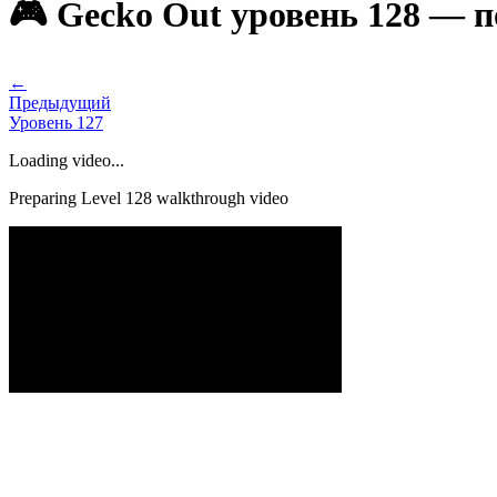
🎮 Gecko Out уровень 128 — 
←
Предыдущий
Уровень
127
Loading video...
Preparing Level
128
walkthrough video