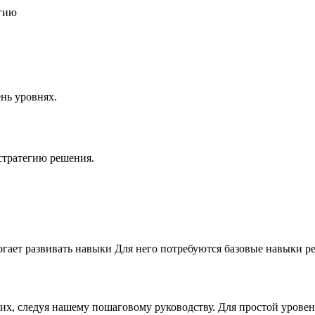
егию
нь уровнях.
стратегию решения.
огает развивать навыки Для него потребуются базовые навыки р
них, следуя нашему пошаговому руководству. Для простой урове