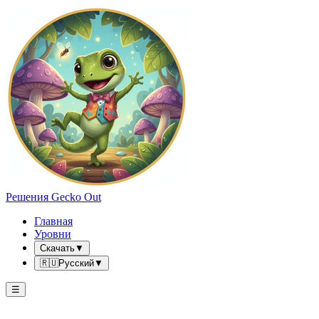
Решения Gecko Out
Главная
Уровни
Скачать
▼
🇷🇺
Русский
▼
☰