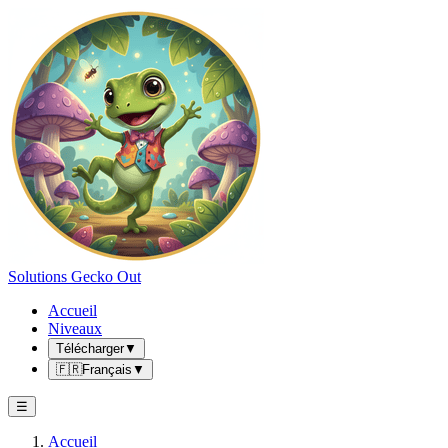
Solutions Gecko Out
Accueil
Niveaux
Télécharger
▼
🇫🇷
Français
▼
☰
Accueil