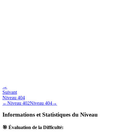
→
Suivant
Niveau
404
←
Niveau
402
Niveau
404
→
Informations et Statistiques du Niveau
🎯 Évaluation de la Difficulté: