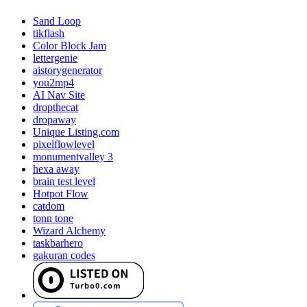
Sand Loop
tikflash
Color Block Jam
lettergenie
aistorygenerator
you2mp4
AI Nav Site
dropthecat
dropaway
Unique Listing.com
pixelflowlevel
monumentvalley 3
hexa away
brain test level
Hotpot Flow
catdom
tonn tone
Wizard Alchemy
taskbarhero
gakuran codes