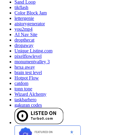
Sand Loop
tikflash
Color Block Jam
lettergenie
aistorygenerator
you2mp4
AI Nav Site
dropthecat
dropaway
Unique Listing.com
pixelflowlevel
monumentvalley 3
hexa away
brain test level
Hotpot Flow
catdom
tonn tone
Wizard Alchemy
taskbarhero
gakuran codes