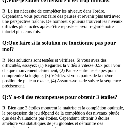
Q:
Puis-je sauter ce niveau s'il est trop difficile?
R:
Le jeu nécessite de compléter les niveaux dans l'ordre.
Cependant, vous pouvez faire des pauses et revenir plus tard avec
une perspective fraîche. De nombreux joueurs trouvent les niveaux
difficiles plus faciles après s'être reposés et avoir regardé notre
tutoriel plusieurs fois.
Q:
Que faire si la solution ne fonctionne pas pour
moi?
R:
Nos solutions sont testées et vérifiées. Si vous avez des
difficultés, essayez: (1) Regardez la vidéo à vitesse 0.5x pour voir
chaque mouvement clairement, (2) Pausez entre les étapes pour
comprendre la logique, (3) Vérifiez si vous partez de la même
position de plateau exacte, (4) Assurez-vous de suivre la séquence
précisément.
Q:
Y a-t-il des récompenses pour obtenir 3 étoiles?
R:
Bien que 3 étoiles montrent la maîtrise et la complétion optimale,
la progression du jeu dépend de la complétion des niveaux plutôt
que des évaluations par étoiles. Cependant, obtenir 3 étoiles
améliore vos statistiques de jeu globales et démontre des