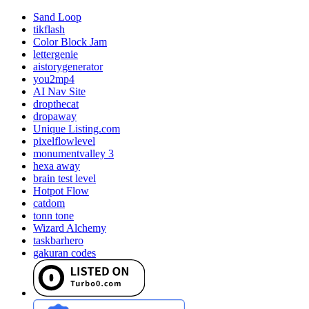
Sand Loop
tikflash
Color Block Jam
lettergenie
aistorygenerator
you2mp4
AI Nav Site
dropthecat
dropaway
Unique Listing.com
pixelflowlevel
monumentvalley 3
hexa away
brain test level
Hotpot Flow
catdom
tonn tone
Wizard Alchemy
taskbarhero
gakuran codes