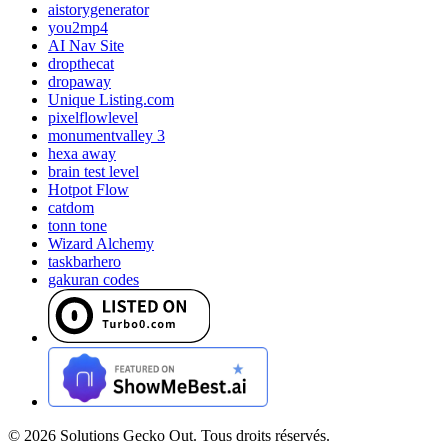
aistorygenerator
you2mp4
AI Nav Site
dropthecat
dropaway
Unique Listing.com
pixelflowlevel
monumentvalley 3
hexa away
brain test level
Hotpot Flow
catdom
tonn tone
Wizard Alchemy
taskbarhero
gakuran codes
©
2026
Solutions Gecko Out. Tous droits réservés.