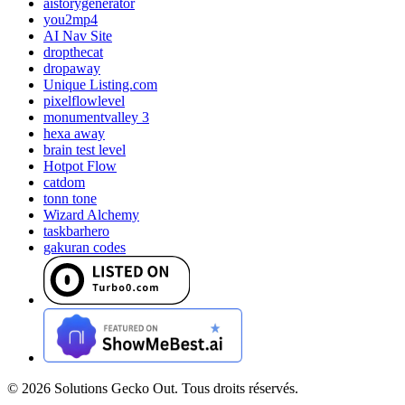
aistorygenerator
you2mp4
AI Nav Site
dropthecat
dropaway
Unique Listing.com
pixelflowlevel
monumentvalley 3
hexa away
brain test level
Hotpot Flow
catdom
tonn tone
Wizard Alchemy
taskbarhero
gakuran codes
©
2026
Solutions Gecko Out. Tous droits réservés.