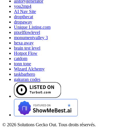
aistorygenerator
you2mp4
AI Nav Site
dropthecat
dropaway
Unique Listing.com
pixelflowlevel
monumentvalley 3
hexa away
brain test level
Hotpot Flow
catdom
tonn tone
Wizard Alchemy
taskbarhero
gakuran codes
©
2026
Solutions Gecko Out. Tous droits réservés.