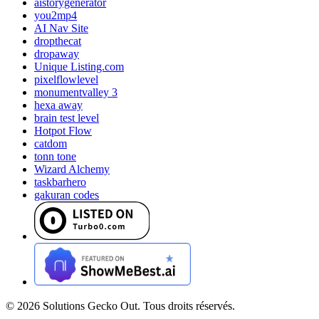
aistorygenerator
you2mp4
AI Nav Site
dropthecat
dropaway
Unique Listing.com
pixelflowlevel
monumentvalley 3
hexa away
brain test level
Hotpot Flow
catdom
tonn tone
Wizard Alchemy
taskbarhero
gakuran codes
©
2026
Solutions Gecko Out. Tous droits réservés.