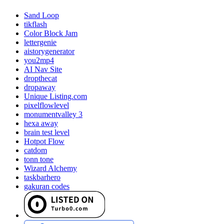
Sand Loop
tikflash
Color Block Jam
lettergenie
aistorygenerator
you2mp4
AI Nav Site
dropthecat
dropaway
Unique Listing.com
pixelflowlevel
monumentvalley 3
hexa away
brain test level
Hotpot Flow
catdom
tonn tone
Wizard Alchemy
taskbarhero
gakuran codes