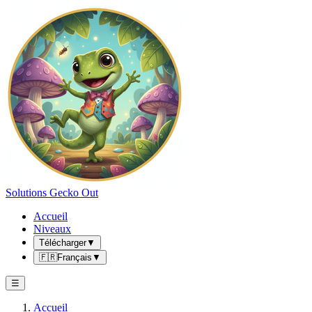
Solutions Gecko Out
Accueil
Niveaux
Télécharger
▼
🇫🇷
Français
▼
☰
Accueil