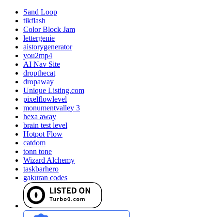
Sand Loop
tikflash
Color Block Jam
lettergenie
aistorygenerator
you2mp4
AI Nav Site
dropthecat
dropaway
Unique Listing.com
pixelflowlevel
monumentvalley 3
hexa away
brain test level
Hotpot Flow
catdom
tonn tone
Wizard Alchemy
taskbarhero
gakuran codes