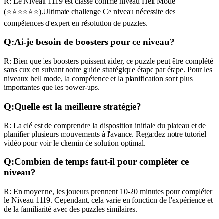
R:
Le Niveau
1119
est classé comme niveau
Hell Mode
(
⭐⭐⭐⭐⭐⭐
).
Ultimate challenge
Ce niveau nécessite des
compétences
d'expert
en résolution de puzzles.
Q:
Ai-je besoin de boosters pour ce niveau?
R:
Bien que les boosters puissent aider, ce puzzle peut être complété
sans eux en suivant notre guide stratégique étape par étape. Pour les
niveaux
hell mode
, la compétence et la planification sont plus
importantes que les power-ups.
Q:
Quelle est la meilleure stratégie?
R:
La clé est de comprendre la disposition initiale du plateau et de
planifier plusieurs mouvements à l'avance. Regardez notre tutoriel
vidéo pour voir le chemin de solution optimal.
Q:
Combien de temps faut-il pour compléter ce
niveau?
R:
En moyenne, les joueurs prennent
10-20 minutes
pour compléter
le Niveau
1119
. Cependant, cela varie en fonction de l'expérience et
de la familiarité avec des puzzles similaires.