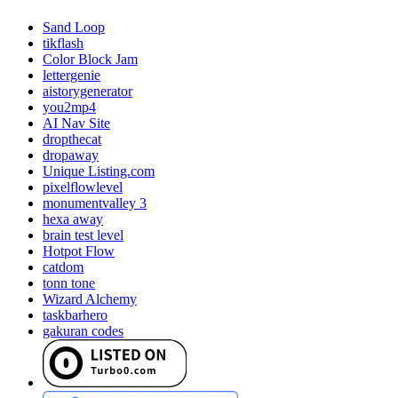
Sand Loop
tikflash
Color Block Jam
lettergenie
aistorygenerator
you2mp4
AI Nav Site
dropthecat
dropaway
Unique Listing.com
pixelflowlevel
monumentvalley 3
hexa away
brain test level
Hotpot Flow
catdom
tonn tone
Wizard Alchemy
taskbarhero
gakuran codes