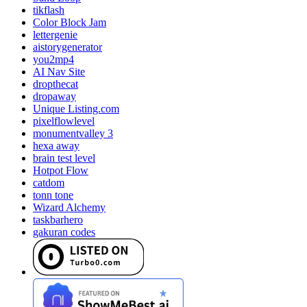
tikflash
Color Block Jam
lettergenie
aistorygenerator
you2mp4
AI Nav Site
dropthecat
dropaway
Unique Listing.com
pixelflowlevel
monumentvalley 3
hexa away
brain test level
Hotpot Flow
catdom
tonn tone
Wizard Alchemy
taskbarhero
gakuran codes