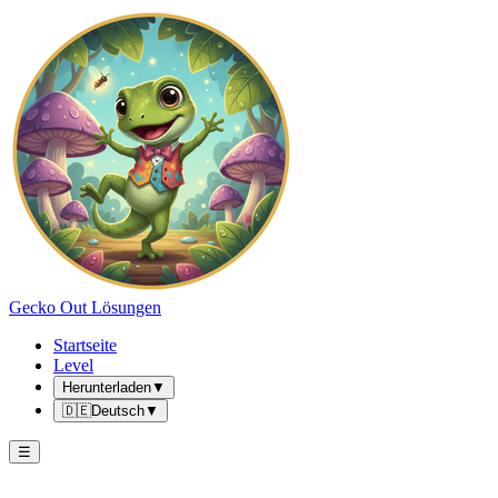
Gecko Out Lösungen
Startseite
Level
Herunterladen
▼
🇩🇪
Deutsch
▼
☰