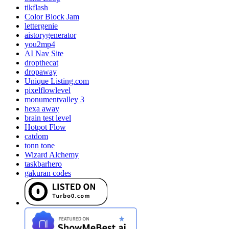
tikflash
Color Block Jam
lettergenie
aistorygenerator
you2mp4
AI Nav Site
dropthecat
dropaway
Unique Listing.com
pixelflowlevel
monumentvalley 3
hexa away
brain test level
Hotpot Flow
catdom
tonn tone
Wizard Alchemy
taskbarhero
gakuran codes