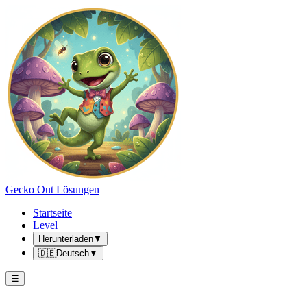
Gecko Out Lösungen
Startseite
Level
Herunterladen
▼
🇩🇪
Deutsch
▼
☰