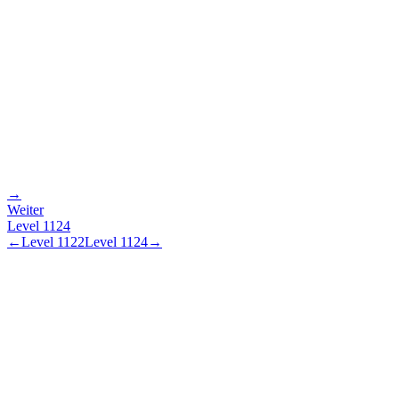
→
Weiter
Level
1124
←
Level
1122
Level
1124
→