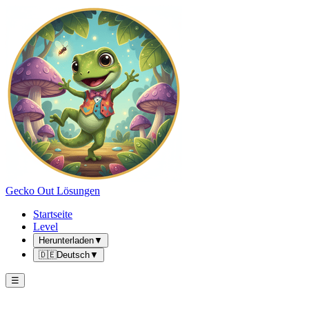
Gecko Out Lösungen
Startseite
Level
Herunterladen
▼
🇩🇪
Deutsch
▼
☰