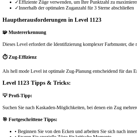
✓
Effiziente Züge verwenden, um Ihre Punktzahl zu maximiere
✓
Innerhalb der optimalen Zuganzahl für 3 Sterne abschließen
Hauptherausforderungen in Level 1123
🧩 Mustererkennung
Dieses Level erfordert die Identifizierung komplexer Farbmuster, die m
⏱️ Zug-Effizienz
Als hell mode Level ist optimale Zug-Planung entscheidend für das E
Level 1123 Tipps & Tricks:
💡 Profi-Tipp:
Suchen Sie nach Kaskaden-Möglichkeiten, bei denen ein Zug mehrere
🎯 Fortgeschrittene Tipps:
•
Beginnen Sie von den Ecken und arbeiten Sie sich nach inne
•
Sparen Sie spezielle Züge für kritische Momente