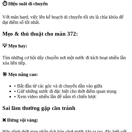
⏱️ Hiệu suất di chuyển
Với màn hard, việc lên kế hoạch di chuyển tối ưu là chìa khóa để
đạt điểm số tốt nhất.
Mẹo & thủ thuật cho màn 372:
💡 Mẹo hay:
Tìm những cơ hội dây chuyền nơi một nước đi kích hoạt nhiều lần
xóa liên tiếp.
🎯 Mẹo nâng cao:
•
Bắt đầu từ các góc và di chuyển dần vào giữa
•
Giữ những nước đi đặc biệt cho thời điểm quan trọng
•
Xem video nhiều lần để nắm rõ chiến lược
Sai lầm thường gặp cần tránh
❌ Đừng vội vàng:
Hãy dành thời gian phân tích bàn chơi trước khi ra tay, đặc biệt với