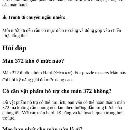
các màn hard.
⚠️ Tránh di chuyển ngẫu nhiên:
Mỗi nước đi đều cần có mục đích rõ ràng và đóng góp vào chiến
lược tổng thể.
Hỏi đáp
Màn 372 khó ở mức nào?
Màn 372 thuộc nhóm Hard (⭐⭐⭐⭐⭐). For puzzle masters Màn này
đòi hỏi kỹ năng giải đố mức nâng cao.
Có cần vật phẩm hỗ trợ cho màn 372 không?
Dù vật phẩm hỗ trợ có thể hữu ích, bạn vẫn có thể hoàn thành màn
372 mà không cần chúng nếu làm theo hướng dẫn từng bước của
chúng tôi. Với các màn hard, kỹ năng và kế hoạch quan trọng hơn
trợ lực.
Mẹo hay nhất cho màn này là gì?