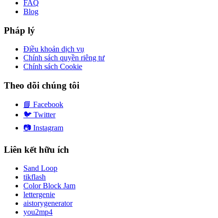
FAQ
Blog
Pháp lý
Điều khoản dịch vụ
Chính sách quyền riêng tư
Chính sách Cookie
Theo dõi chúng tôi
📘
Facebook
🐦
Twitter
📷
Instagram
Liên kết hữu ích
Sand Loop
tikflash
Color Block Jam
lettergenie
aistorygenerator
you2mp4