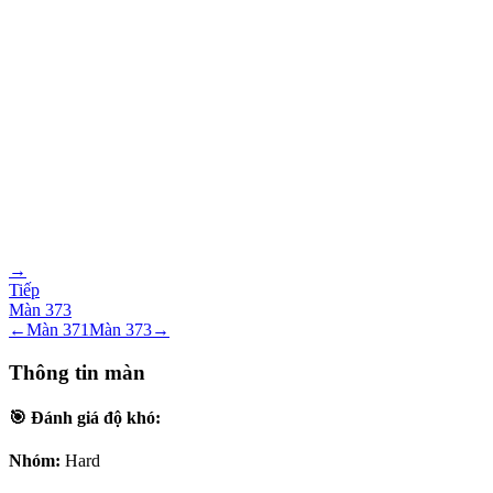
→
Tiếp
Màn
373
←
Màn
371
Màn
373
→
Thông tin màn
🎯 Đánh giá độ khó:
Nhóm:
Hard