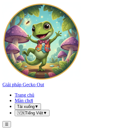
Giải pháp Gecko Out
Trang chủ
Màn chơi
Tải xuống
▼
🇻🇳
Tiếng Việt
▼
☰