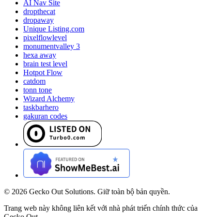
AI Nav Site
dropthecat
dropaway
Unique Listing.com
pixelflowlevel
monumentvalley 3
hexa away
brain test level
Hotpot Flow
catdom
tonn tone
Wizard Alchemy
taskbarhero
gakuran codes
©
2026
Gecko Out Solutions. Giữ toàn bộ bản quyền.
Trang web này không liên kết với nhà phát triển chính thức của
Gecko Out.