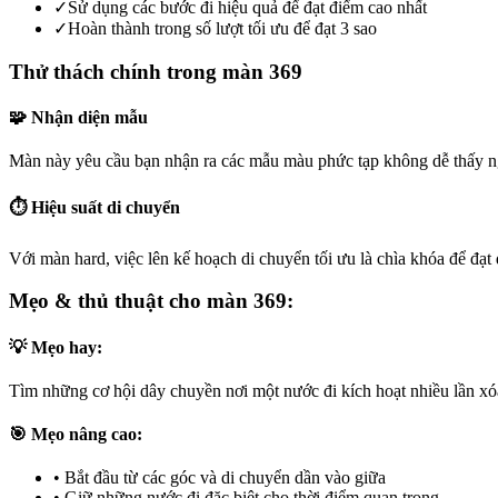
✓
Sử dụng các bước đi hiệu quả để đạt điểm cao nhất
✓
Hoàn thành trong số lượt tối ưu để đạt 3 sao
Thử thách chính trong màn 369
🧩 Nhận diện mẫu
Màn này yêu cầu bạn nhận ra các mẫu màu phức tạp không dễ thấy ng
⏱️ Hiệu suất di chuyển
Với màn hard, việc lên kế hoạch di chuyển tối ưu là chìa khóa để đạt 
Mẹo & thủ thuật cho màn 369:
💡 Mẹo hay:
Tìm những cơ hội dây chuyền nơi một nước đi kích hoạt nhiều lần xóa 
🎯 Mẹo nâng cao:
•
Bắt đầu từ các góc và di chuyển dần vào giữa
•
Giữ những nước đi đặc biệt cho thời điểm quan trọng