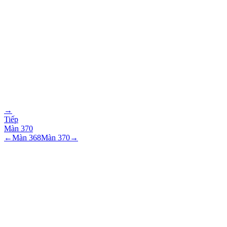
→
Tiếp
Màn
370
←
Màn
368
Màn
370
→