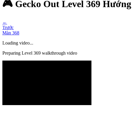
🎮 Gecko Out Level 369 Hướng
←
Trước
Màn
368
Loading video...
Preparing Level
369
walkthrough video