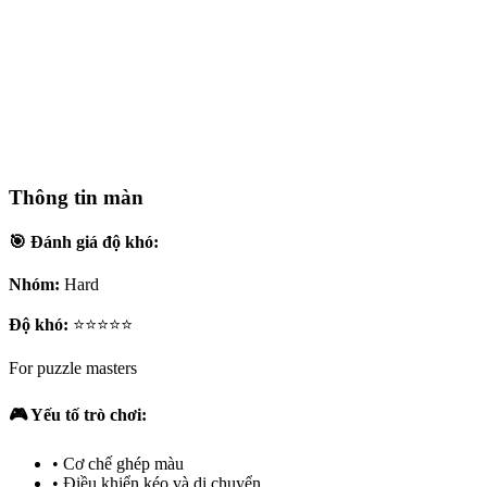
Thông tin màn
🎯 Đánh giá độ khó:
Nhóm:
Hard
Độ khó:
⭐⭐⭐⭐⭐
For puzzle masters
🎮 Yếu tố trò chơi:
•
Cơ chế ghép màu
•
Điều khiển kéo và di chuyển