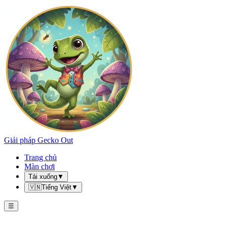
Giải pháp Gecko Out
Trang chủ
Màn chơi
Tải xuống
▼
🇻🇳
Tiếng Việt
▼
☰