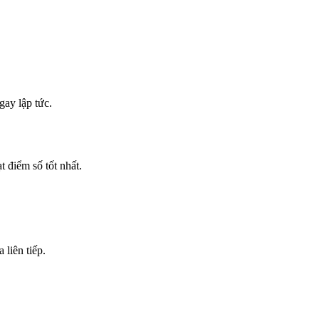
ay lập tức.
t điểm số tốt nhất.
liên tiếp.