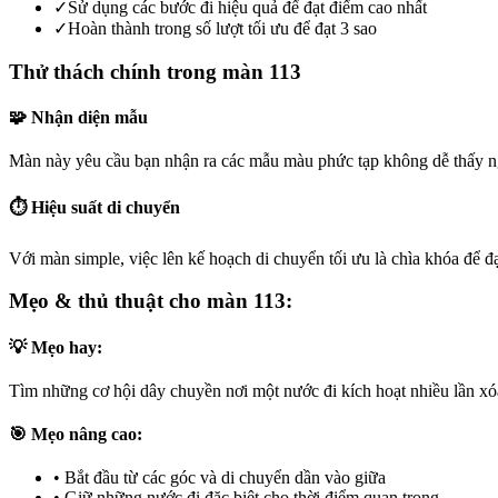
✓
Sử dụng các bước đi hiệu quả để đạt điểm cao nhất
✓
Hoàn thành trong số lượt tối ưu để đạt 3 sao
Thử thách chính trong màn 113
🧩 Nhận diện mẫu
Màn này yêu cầu bạn nhận ra các mẫu màu phức tạp không dễ thấy ng
⏱️ Hiệu suất di chuyển
Với màn simple, việc lên kế hoạch di chuyển tối ưu là chìa khóa để đạ
Mẹo & thủ thuật cho màn 113:
💡 Mẹo hay:
Tìm những cơ hội dây chuyền nơi một nước đi kích hoạt nhiều lần xóa 
🎯 Mẹo nâng cao:
•
Bắt đầu từ các góc và di chuyển dần vào giữa
•
Giữ những nước đi đặc biệt cho thời điểm quan trọng