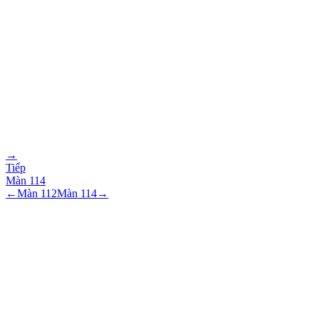
→
Tiếp
Màn
114
←
Màn
112
Màn
114
→