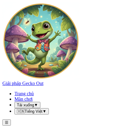
Giải pháp Gecko Out
Trang chủ
Màn chơi
Tải xuống
▼
🇻🇳
Tiếng Việt
▼
☰