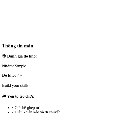
Thông tin màn
🎯 Đánh giá độ khó:
Nhóm:
Simple
Độ khó:
⭐⭐
Build your skills
🎮 Yếu tố trò chơi:
•
Cơ chế ghép màu
•
Điều khiển kéo và di chuyển