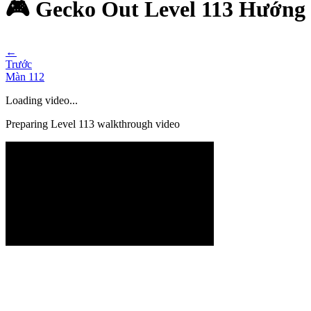
🎮 Gecko Out Level 113 Hướng
←
Trước
Màn
112
Loading video...
Preparing Level
113
walkthrough video