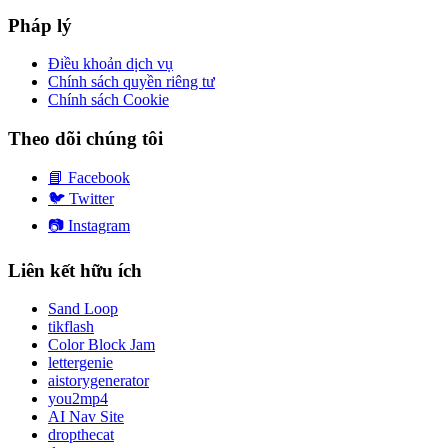
Pháp lý
Điều khoản dịch vụ
Chính sách quyền riêng tư
Chính sách Cookie
Theo dõi chúng tôi
📘
Facebook
🐦
Twitter
📷
Instagram
Liên kết hữu ích
Sand Loop
tikflash
Color Block Jam
lettergenie
aistorygenerator
you2mp4
AI Nav Site
dropthecat