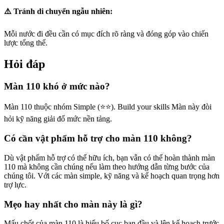
⚠️ Tránh di chuyển ngẫu nhiên:
Mỗi nước đi đều cần có mục đích rõ ràng và đóng góp vào chiến
lược tổng thể.
Hỏi đáp
Màn 110 khó ở mức nào?
Màn 110 thuộc nhóm Simple (⭐⭐). Build your skills Màn này đòi
hỏi kỹ năng giải đố mức nền tảng.
Có cần vật phẩm hỗ trợ cho màn 110 không?
Dù vật phẩm hỗ trợ có thể hữu ích, bạn vẫn có thể hoàn thành màn
110 mà không cần chúng nếu làm theo hướng dẫn từng bước của
chúng tôi. Với các màn simple, kỹ năng và kế hoạch quan trọng hơn
trợ lực.
Mẹo hay nhất cho màn này là gì?
Mấu chốt của màn 110 là hiểu bố cục ban đầu và lên kế hoạch trước