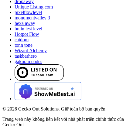
dropaway
Unique Listing.com
pixelflowlevel
monumentvalley 3
hexa away
brain test level
Hotpot Flow
catdom
tonn tone
Wizard Alchemy
taskbarhero
gakuran codes
©
2026
Gecko Out Solutions. Giữ toàn bộ bản quyền.
Trang web này không liên kết với nhà phát triển chính thức của
Gecko Out.