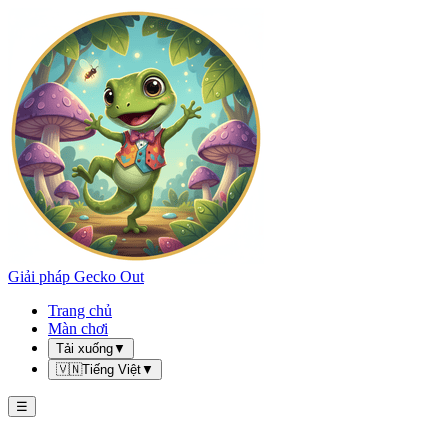
Giải pháp Gecko Out
Trang chủ
Màn chơi
Tải xuống
▼
🇻🇳
Tiếng Việt
▼
☰