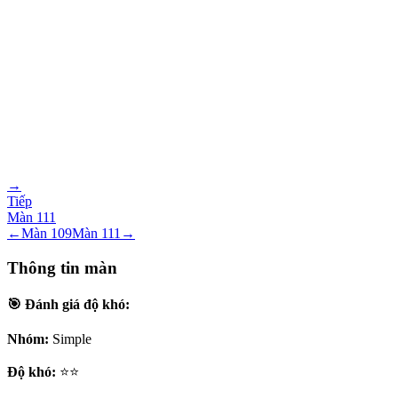
→
Tiếp
Màn
111
←
Màn
109
Màn
111
→
Thông tin màn
🎯 Đánh giá độ khó:
Nhóm:
Simple
Độ khó:
⭐⭐