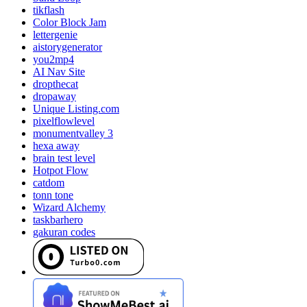
tikflash
Color Block Jam
lettergenie
aistorygenerator
you2mp4
AI Nav Site
dropthecat
dropaway
Unique Listing.com
pixelflowlevel
monumentvalley 3
hexa away
brain test level
Hotpot Flow
catdom
tonn tone
Wizard Alchemy
taskbarhero
gakuran codes