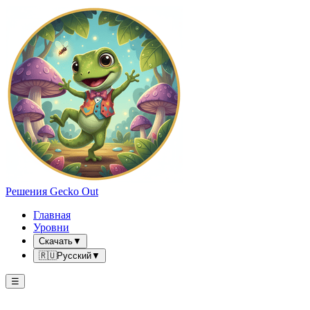
Решения Gecko Out
Главная
Уровни
Скачать
▼
🇷🇺
Русский
▼
☰