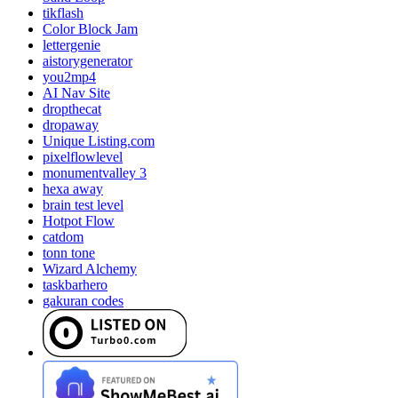
tikflash
Color Block Jam
lettergenie
aistorygenerator
you2mp4
AI Nav Site
dropthecat
dropaway
Unique Listing.com
pixelflowlevel
monumentvalley 3
hexa away
brain test level
Hotpot Flow
catdom
tonn tone
Wizard Alchemy
taskbarhero
gakuran codes