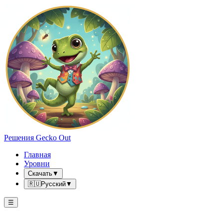
Решения Gecko Out
Главная
Уровни
Скачать
▼
🇷🇺
Русский
▼
☰