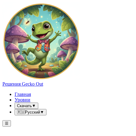
Решения Gecko Out
Главная
Уровни
Скачать
▼
🇷🇺
Русский
▼
☰