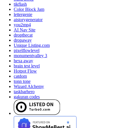
tikflash
Color Block Jam
lettergenie
aistorygenerator
you2mp4
AI Nav Site
dropthecat
dropaway
Unique Listing.com
pixelflowlevel
monumentvalley 3
hexa away
brain test level
Hotpot Flow
catdom
tonn tone
Wizard Alchemy
taskbarhero
gakuran codes