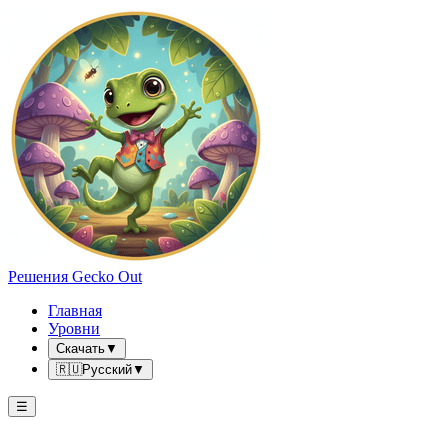
Решения Gecko Out
Главная
Уровни
Скачать
▼
🇷🇺
Русский
▼
☰