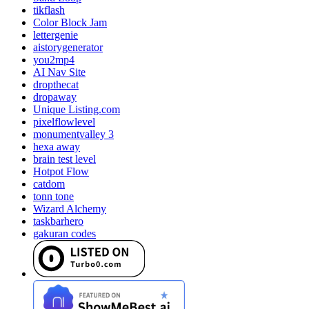
tikflash
Color Block Jam
lettergenie
aistorygenerator
you2mp4
AI Nav Site
dropthecat
dropaway
Unique Listing.com
pixelflowlevel
monumentvalley 3
hexa away
brain test level
Hotpot Flow
catdom
tonn tone
Wizard Alchemy
taskbarhero
gakuran codes