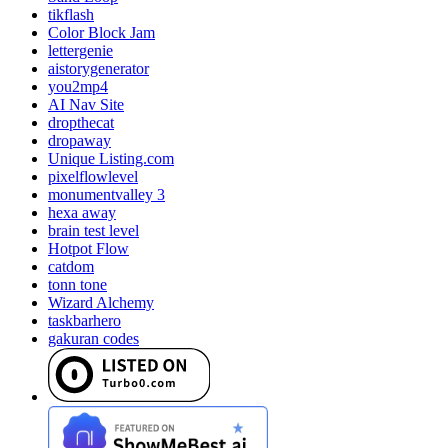
tikflash
Color Block Jam
lettergenie
aistorygenerator
you2mp4
AI Nav Site
dropthecat
dropaway
Unique Listing.com
pixelflowlevel
monumentvalley 3
hexa away
brain test level
Hotpot Flow
catdom
tonn tone
Wizard Alchemy
taskbarhero
gakuran codes