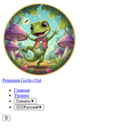
Решения Gecko Out
Главная
Уровни
Скачать
▼
🇷🇺
Русский
▼
☰