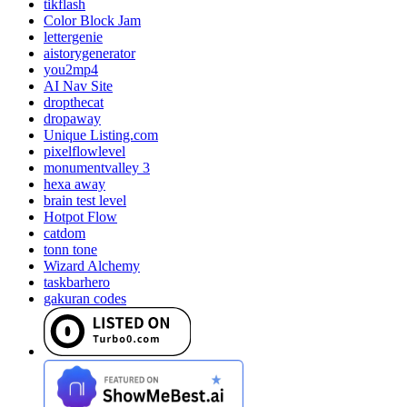
tikflash
Color Block Jam
lettergenie
aistorygenerator
you2mp4
AI Nav Site
dropthecat
dropaway
Unique Listing.com
pixelflowlevel
monumentvalley 3
hexa away
brain test level
Hotpot Flow
catdom
tonn tone
Wizard Alchemy
taskbarhero
gakuran codes