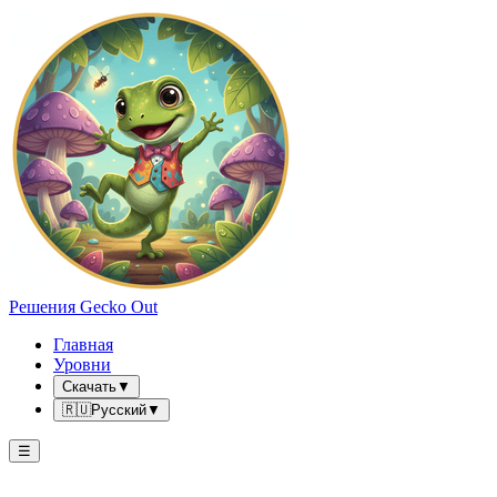
Решения Gecko Out
Главная
Уровни
Скачать
▼
🇷🇺
Русский
▼
☰