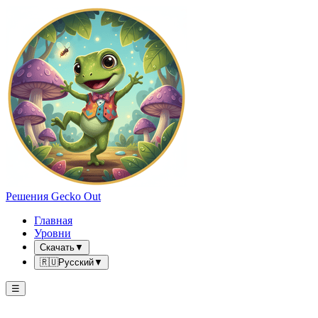
Решения Gecko Out
Главная
Уровни
Скачать
▼
🇷🇺
Русский
▼
☰