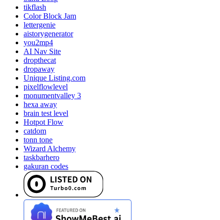
tikflash
Color Block Jam
lettergenie
aistorygenerator
you2mp4
AI Nav Site
dropthecat
dropaway
Unique Listing.com
pixelflowlevel
monumentvalley 3
hexa away
brain test level
Hotpot Flow
catdom
tonn tone
Wizard Alchemy
taskbarhero
gakuran codes