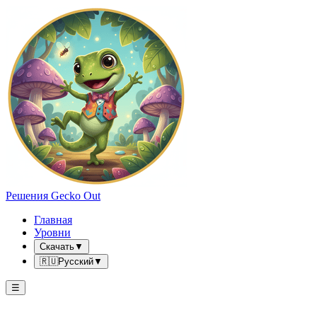
Решения Gecko Out
Главная
Уровни
Скачать
▼
🇷🇺
Русский
▼
☰