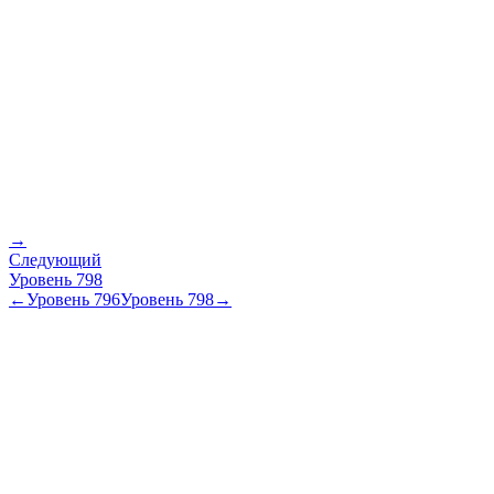
→
Следующий
Уровень
798
←
Уровень
796
Уровень
798
→