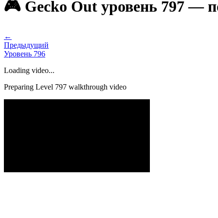
🎮 Gecko Out уровень 797 — 
←
Предыдущий
Уровень
796
Loading video...
Preparing Level
797
walkthrough video