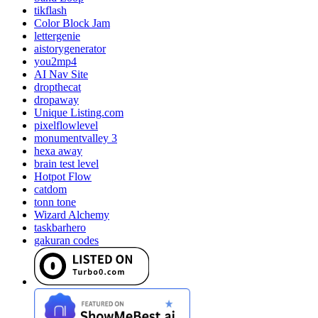
tikflash
Color Block Jam
lettergenie
aistorygenerator
you2mp4
AI Nav Site
dropthecat
dropaway
Unique Listing.com
pixelflowlevel
monumentvalley 3
hexa away
brain test level
Hotpot Flow
catdom
tonn tone
Wizard Alchemy
taskbarhero
gakuran codes