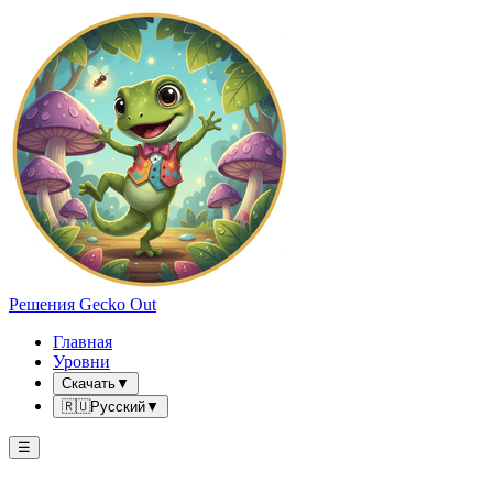
Решения Gecko Out
Главная
Уровни
Скачать
▼
🇷🇺
Русский
▼
☰