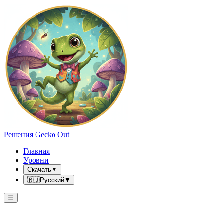
Решения Gecko Out
Главная
Уровни
Скачать
▼
🇷🇺
Русский
▼
☰