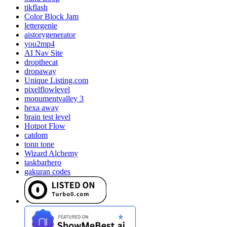
tikflash
Color Block Jam
lettergenie
aistorygenerator
you2mp4
AI Nav Site
dropthecat
dropaway
Unique Listing.com
pixelflowlevel
monumentvalley 3
hexa away
brain test level
Hotpot Flow
catdom
tonn tone
Wizard Alchemy
taskbarhero
gakuran codes