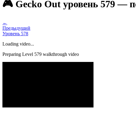
🎮 Gecko Out уровень 579 — 
←
Предыдущий
Уровень
578
Loading video...
Preparing Level
579
walkthrough video