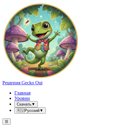
Решения Gecko Out
Главная
Уровни
Скачать
▼
🇷🇺
Русский
▼
☰