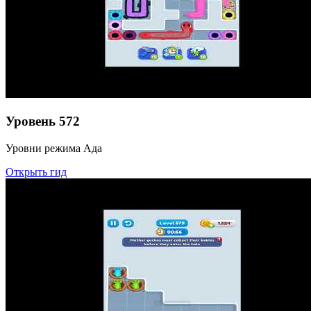
Уровень
572
Уровни режима Ада
Открыть гид