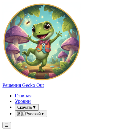
Решения Gecko Out
Главная
Уровни
Скачать
▼
🇷🇺
Русский
▼
☰