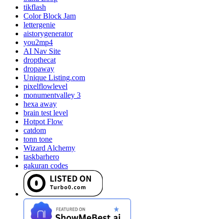
tikflash
Color Block Jam
lettergenie
aistorygenerator
you2mp4
AI Nav Site
dropthecat
dropaway
Unique Listing.com
pixelflowlevel
monumentvalley 3
hexa away
brain test level
Hotpot Flow
catdom
tonn tone
Wizard Alchemy
taskbarhero
gakuran codes