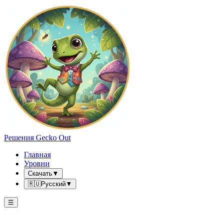
Решения Gecko Out
Главная
Уровни
Скачать
▼
🇷🇺
Русский
▼
☰