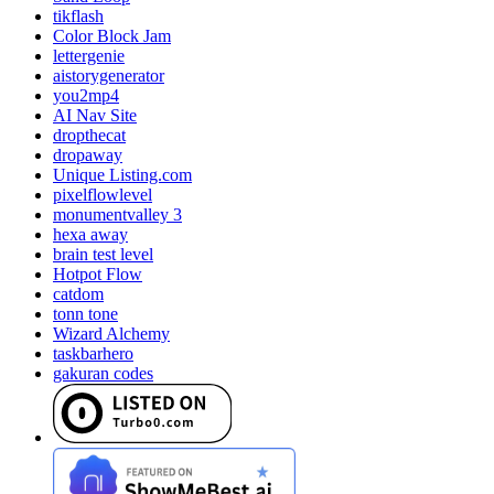
tikflash
Color Block Jam
lettergenie
aistorygenerator
you2mp4
AI Nav Site
dropthecat
dropaway
Unique Listing.com
pixelflowlevel
monumentvalley 3
hexa away
brain test level
Hotpot Flow
catdom
tonn tone
Wizard Alchemy
taskbarhero
gakuran codes