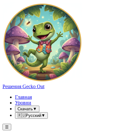
Решения Gecko Out
Главная
Уровни
Скачать
▼
🇷🇺
Русский
▼
☰