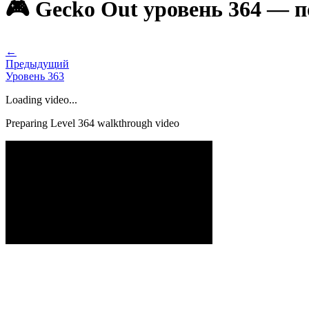
🎮 Gecko Out уровень 364 — 
←
Предыдущий
Уровень
363
Loading video...
Preparing Level
364
walkthrough video