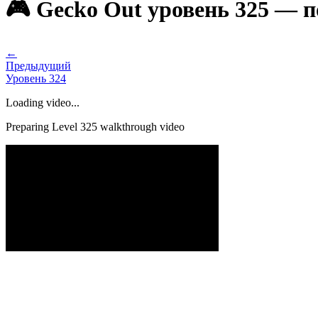
🎮 Gecko Out уровень 325 — 
←
Предыдущий
Уровень
324
Loading video...
Preparing Level
325
walkthrough video