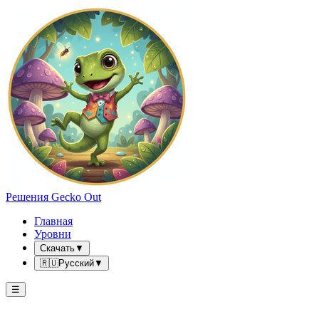
Решения Gecko Out
Главная
Уровни
Скачать
▼
🇷🇺
Русский
▼
☰