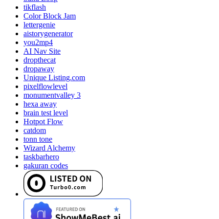
tikflash
Color Block Jam
lettergenie
aistorygenerator
you2mp4
AI Nav Site
dropthecat
dropaway
Unique Listing.com
pixelflowlevel
monumentvalley 3
hexa away
brain test level
Hotpot Flow
catdom
tonn tone
Wizard Alchemy
taskbarhero
gakuran codes