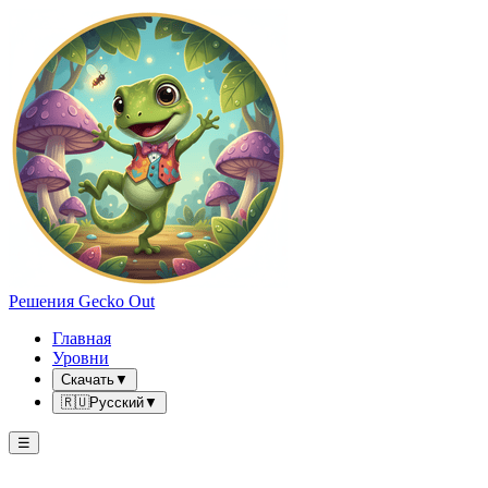
Решения Gecko Out
Главная
Уровни
Скачать
▼
🇷🇺
Русский
▼
☰