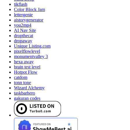
tikflash
Color Block Jam
lettergenie
aistorygenerator
you2mp4
AI Nav Site
dropthecat
dropaway
Unique Listing.com
pixelflowlevel
monumentvalley 3
hexa away
brain test level
Hotpot Flow
catdom
tonn tone
Wizard Alchemy
taskbarhero
gakuran codes