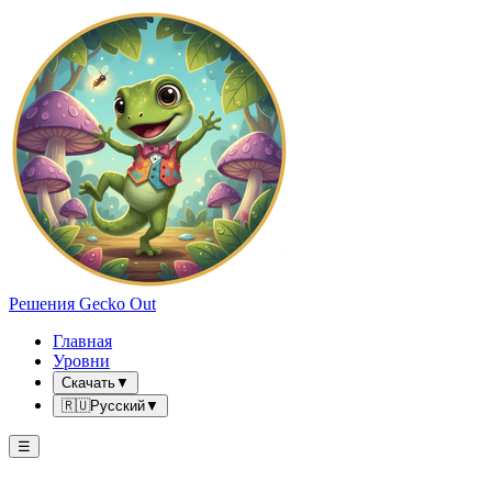
Решения Gecko Out
Главная
Уровни
Скачать
▼
🇷🇺
Русский
▼
☰