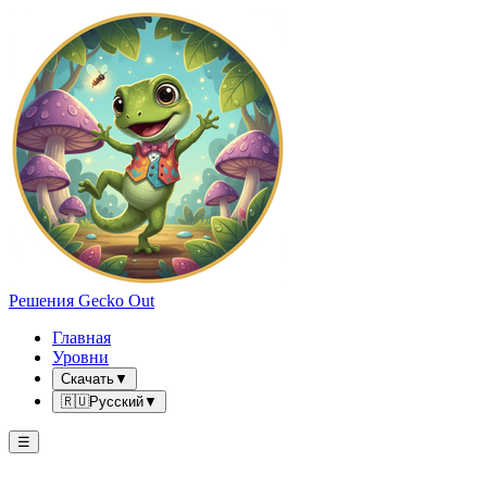
Решения Gecko Out
Главная
Уровни
Скачать
▼
🇷🇺
Русский
▼
☰