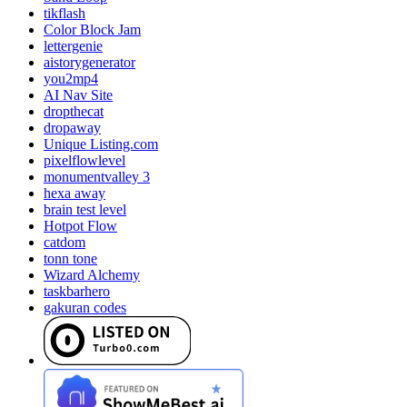
tikflash
Color Block Jam
lettergenie
aistorygenerator
you2mp4
AI Nav Site
dropthecat
dropaway
Unique Listing.com
pixelflowlevel
monumentvalley 3
hexa away
brain test level
Hotpot Flow
catdom
tonn tone
Wizard Alchemy
taskbarhero
gakuran codes