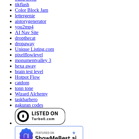
tikflash
Color Block Jam
lettergenie
aistorygenerator
you2mp4
AI Nav Site
dropthecat
dropaway
Unique Listing.com
pixelflowlevel
monumentvalley 3
hexa away
brain test level
Hotpot Flow
catdom
tonn tone
Wizard Alchemy
taskbarhero
gakuran codes