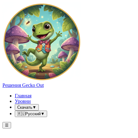
Решения Gecko Out
Главная
Уровни
Скачать
▼
🇷🇺
Русский
▼
☰