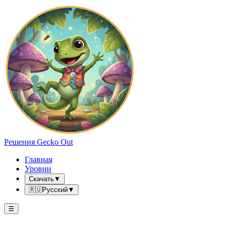
Решения Gecko Out
Главная
Уровни
Скачать
▼
🇷🇺
Русский
▼
☰