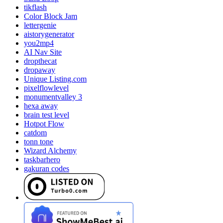
tikflash
Color Block Jam
lettergenie
aistorygenerator
you2mp4
AI Nav Site
dropthecat
dropaway
Unique Listing.com
pixelflowlevel
monumentvalley 3
hexa away
brain test level
Hotpot Flow
catdom
tonn tone
Wizard Alchemy
taskbarhero
gakuran codes